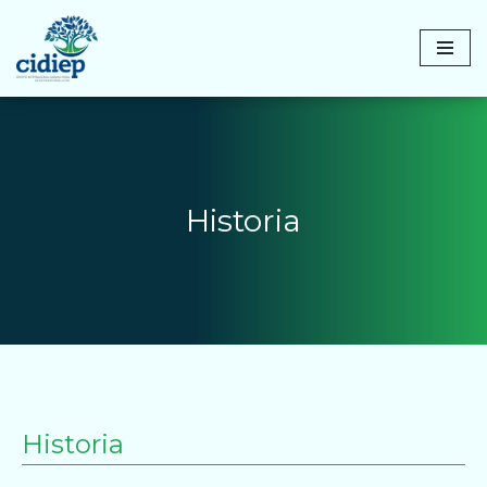
Saltar
al
contenido
Historia
Historia